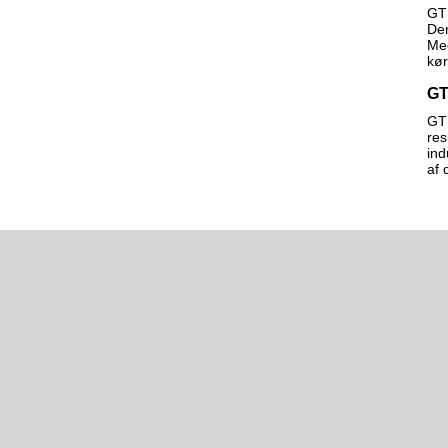
GTL
Den
Med
kør
GT
GTL
res
ind
af 