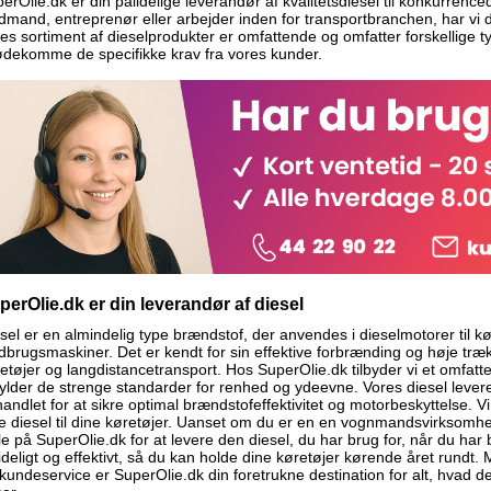
erOlie.dk er din pålidelige leverandør af kvalitetsdiesel til konkurrenc
dmand, entreprenør eller arbejder inden for transportbranchen, har vi de
es sortiment af dieselprodukter er omfattende og omfatter forskellige typ
dekomme de specifikke krav fra vores kunder.
perOlie.dk er din leverandør af diesel
sel er en almindelig type brændstof, der anvendes i dieselmotorer til kør
dbrugsmaskiner. Det er kendt for sin effektive forbrænding og høje trækkr
etøjer og langdistancetransport. Hos SuperOlie.dk tilbyder vi et omfatten
ylder de strenge standarder for renhed og ydeevne. Vores diesel leveres
andlet for at sikre optimal brændstofeffektivitet og motorbeskyttelse. Vi
e diesel til dine køretøjer. Uanset om du er en en vognmandsvirksomh
le på SuperOlie.dk for at levere den diesel, du har brug for, når du har
ideligt og effektivt, så du kan holde dine køretøjer kørende året rundt. 
kundeservice er SuperOlie.dk din foretrukne destination for alt, hvad de