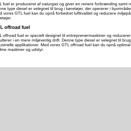
 fuel er produceret af naturgas og giver en renere forbrænding samt red
ne type diesel er velegnet til brug i køretøjer, der opererer i byområde
 vores GTL fuel kan du opnå forbedret luftkvalitet og reducere miljøpå
etøjer.
L offroad fuel
 offroad fuel er specielt designet til entreprenørmaskiner og reducerer l
ulterer i en mere miljøvenlig drift. Denne type diesel er velegnet til bru
ustrielle applikationer. Med vores GTL offroad fuel kan du opnå optim
dine maskiner og udstyr.