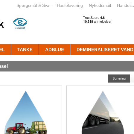
Spørgsmål & Svar
Hastelevering
Nyhedsmail
Handelsv
EL
TANKE
ADBLUE
DEMINERALISERET VAND
esel
Sortering