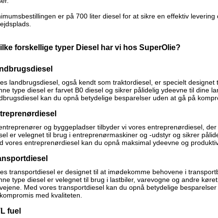
ser.
imumsbestillingen er på 700 liter diesel for at sikre en effektiv levering 
ejdsplads.
ilke forskellige typer Diesel har vi hos SuperOlie?
ndbrugsdiesel
es landbrugsdiesel, også kendt som traktordiesel, er specielt designet t
ne type diesel er farvet B0 diesel og sikrer pålidelig ydeevne til dine
dbrugsdiesel kan du opnå betydelige besparelser uden at gå på kompr
treprenørdiesel
 entreprenører og byggepladser tilbyder vi vores entreprenørdiesel, der
sel er velegnet til brug i entreprenørmaskiner og -udstyr og sikrer pålide
 vores entreprenørdiesel kan du opnå maksimal ydeevne og produktivit
ansportdiesel
es transportdiesel er designet til at imødekomme behovene i transport
ne type diesel er velegnet til brug i lastbiler, varevogne og andre køretøje
vejene. Med vores transportdiesel kan du opnå betydelige besparelse
kompromis med kvaliteten.
L fuel