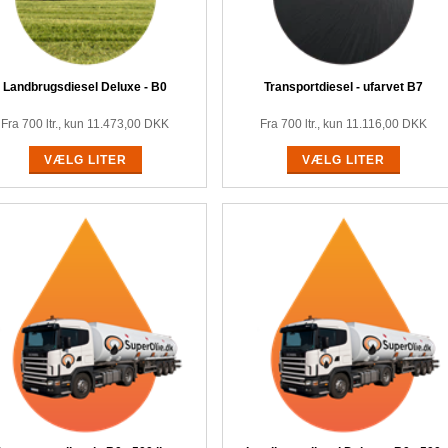
Landbrugsdiesel Deluxe - B0
Transportdiesel - ufarvet B7
Fra 700 ltr., kun
11.473,00
DKK
Fra 700 ltr., kun
11.116,00
DKK
VÆLG LITER
VÆLG LITER