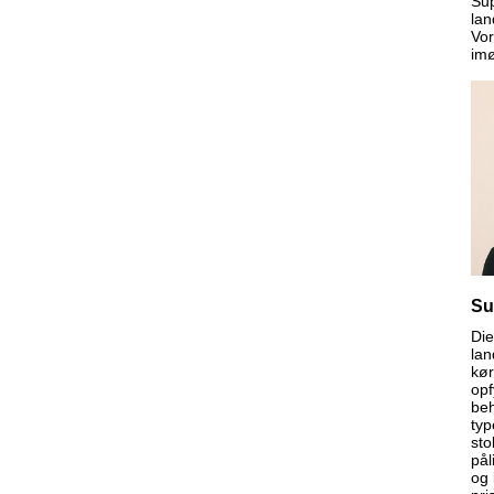
Sup
lan
Vor
imø
Su
Die
lan
kør
opf
beh
typ
sto
pål
og 