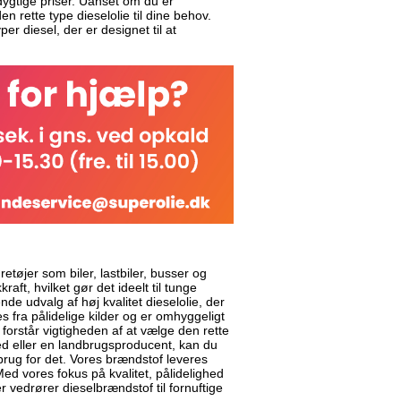
edygtige priser. Uanset om du er
n rette type dieselolie til dine behov.
er diesel, der er designet til at
etøjer som biler, lastbiler, busser og
aft, hvilket gør det ideelt til tunge
de udvalg af høj kvalitet dieselolie, der
 fra pålidelige kilder og er omhyggeligt
 forstår vigtigheden af at vælge den rette
ed eller en landbrugsproducent, kan du
 brug for det. Vores brændstof leveres
Med vores fokus på kvalitet, pålidelighed
r vedrører dieselbrændstof til fornuftige