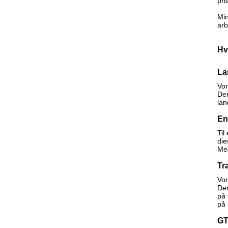
pri
Min
arb
Hv
La
Vor
Den
lan
En
Til
die
Med
Tr
Vor
Den
på 
på 
GT