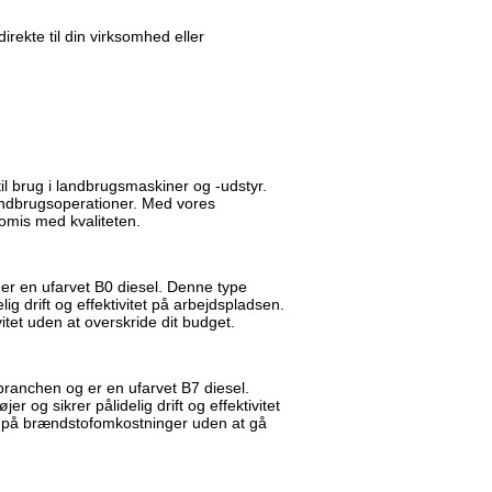
direkte til din virksomhed eller
il brug i landbrugsmaskiner og -udstyr.
 landbrugsoperationer. Med vores
omis med kvaliteten.
 er en ufarvet B0 diesel. Denne type
lig drift og effektivitet på arbejdspladsen.
et uden at overskride dit budget.
branchen og er en ufarvet B7 diesel.
r og sikrer pålidelig drift og effektivitet
r på brændstofomkostninger uden at gå