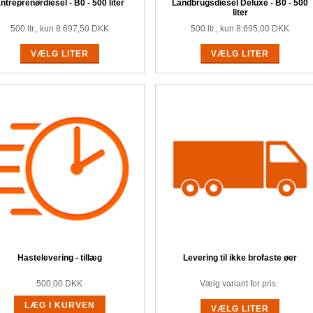
ntreprenørdiesel - B0 - 500 liter
Landbrugsdiesel Deluxe - B0 - 500
liter
500 ltr., kun 8.697,50 DKK
500 ltr., kun 8.695,00 DKK
VÆLG LITER
VÆLG LITER
Hastelevering - tillæg
Levering til ikke brofaste øer
500,00
DKK
Vælg variant for pris.
LÆG I KURVEN
VÆLG LITER