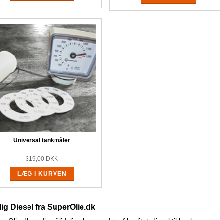
Universal tankmåler
319,00
DKK
LÆG I KURVEN
llig Diesel fra SuperOlie.dk