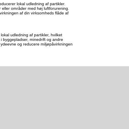
ucerer lokal udledning af partikler.
r eller områder med høj luftforurening.
virkningen af din virksomheds flåde af
okal udledning af partikler, hvilket
g i byggepladser, minedrift og andre
al ydeevne og reducere miljøpåvirkningen