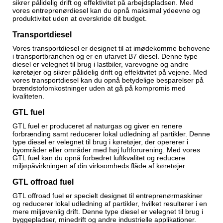
sikrer pålidelig drift og effektivitet på arbejdspladsen. Med
vores entreprenørdiesel kan du opnå maksimal ydeevne og
produktivitet uden at overskride dit budget.
Transportdiesel
Vores transportdiesel er designet til at imødekomme behovene
i transportbranchen og er en ufarvet B7 diesel. Denne type
diesel er velegnet til brug i lastbiler, varevogne og andre
køretøjer og sikrer pålidelig drift og effektivitet på vejene. Med
vores transportdiesel kan du opnå betydelige besparelser på
brændstofomkostninger uden at gå på kompromis med
kvaliteten.
GTL fuel
GTL fuel er produceret af naturgas og giver en renere
forbrænding samt reducerer lokal udledning af partikler. Denne
type diesel er velegnet til brug i køretøjer, der opererer i
byområder eller områder med høj luftforurening. Med vores
GTL fuel kan du opnå forbedret luftkvalitet og reducere
miljøpåvirkningen af din virksomheds flåde af køretøjer.
GTL offroad fuel
GTL offroad fuel er specielt designet til entreprenørmaskiner
og reducerer lokal udledning af partikler, hvilket resulterer i en
mere miljøvenlig drift. Denne type diesel er velegnet til brug i
byggepladser, minedrift og andre industrielle applikationer.