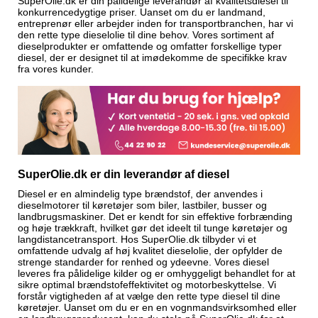
SuperOlie.dk er din pålidelige leverandør af kvalitetsdiesel til
konkurrencedygtige priser. Uanset om du er landmand,
entreprenør eller arbejder inden for transportbranchen, har vi
den rette type dieselolie til dine behov. Vores sortiment af
dieselprodukter er omfattende og omfatter forskellige typer
diesel, der er designet til at imødekomme de specifikke krav
fra vores kunder.
SuperOlie.dk er din leverandør af diesel
Diesel er en almindelig type brændstof, der anvendes i
dieselmotorer til køretøjer som biler, lastbiler, busser og
landbrugsmaskiner. Det er kendt for sin effektive forbrænding
og høje trækkraft, hvilket gør det ideelt til tunge køretøjer og
langdistancetransport. Hos SuperOlie.dk tilbyder vi et
omfattende udvalg af høj kvalitet dieselolie, der opfylder de
strenge standarder for renhed og ydeevne. Vores diesel
leveres fra pålidelige kilder og er omhyggeligt behandlet for at
sikre optimal brændstofeffektivitet og motorbeskyttelse. Vi
forstår vigtigheden af at vælge den rette type diesel til dine
køretøjer. Uanset om du er en en vognmandsvirksomhed eller