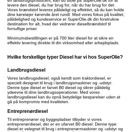
en landbrugsproducent, kan du stole på SuperOlie.dk for at
levere den diesel, du har brug for, når du har brug for det.
Vores brændstof leveres pålideligt og effektivt, så du kan holde
dine køretøjer kørende året rundt. Med vores fokus på kvalitet,
pålidelighed og kundeservice er SuperOlie.dk din foretrukne
destination for alt, hvad der vedrører dieselbrændstof til
fornuftige priser.
Minimumsbestillingen er på 700 liter diesel for at sikre en
effektiv levering direkte til din virksomhed eller arbejdsplads.
Hvilke forskellige typer Diesel har vi hos SuperOlie?
Landbrugsdiesel
Vores landbrugsdiesel, også kendt som traktordiesel, er
specielt designet til brug i landbrugsmaskiner og -udstyr.
Denne type diesel er farvet B0 diesel og sikrer pålidelig
ydeevne til dine landbrugsoperationer. Med vores
landbrugsdiesel kan du opnå betydelige besparelser uden at
gå på kompromis med kvaliteten.
Entreprenørdiesel
Til entreprenører og byggepladser tilbyder vi vores
entreprenørdiesel, der er en ufarvet B0 diesel. Denne type
diesel er velegnet til brug i entreprenørmaskiner og -udstyr og